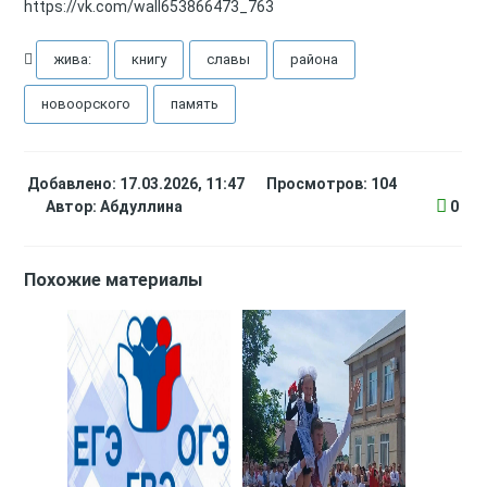
https://vk.com/wall653866473_763
жива:
книгу
славы
района
новоорского
память
Добавлено: 17.03.2026, 11:47
Просмотров: 104
Автор:
Абдуллина
0
Похожие материалы