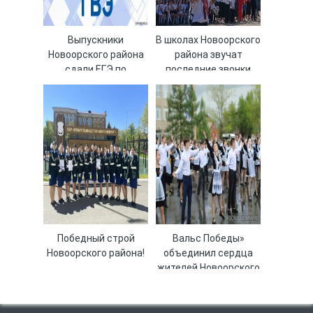
Выпускники
В школах Новоорского
Новоорского района
района звучат
сдали ЕГЭ по
последние звонки
русскому языку
Победный строй
Вальс Победы»
Новоорского района!
объединил сердца
жителей Новоорского
района!