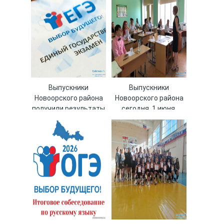
Выпускники
Выпускники
Новоорского района
Новоорского района
получили результаты
сегодня, 1 июня,
ЕГЭ по географии,
сдают второй
литературе и химии
обязательный ЕГЭ –
математику