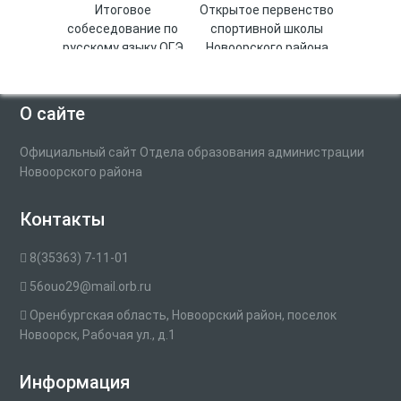
Итоговое
Открытое первенство
собеседование по
спортивной школы
русскому языку ОГЭ
Новоорского района
по волейболу среди
девушек 2011-2012
гг.р.
О сайте
Официальный сайт Отдела образования администрации
Новоорского района
Контакты
8(35363) 7-11-01
56ouo29@mail.orb.ru
Оренбургская область, Новоорский район, поселок
Новоорск, Рабочая ул., д.1
Информация