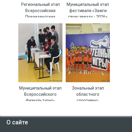
Региональный этап
Муниципальный этап
Всероссийских
фестиваля «Зажги
Президентских
свою звезду - 2026»
состязаний
Муниципальный этап
Зональный этап
Всероссийского
областного
физкультурно-
спортивно-
спортивного
оздоровительного
комплекса «Готов к
фестиваля «Степные
труду и обороне»
игры»
О сайте
(ГТО)