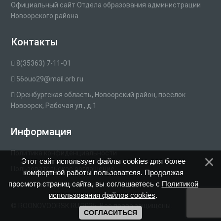
Официальный сайт Отдела образования администрации
Новоорского района
Контакты
8(35363) 7-11-01
56ouo29@mail.orb.ru
Оренбургская область, Новоорский район, поселок
Новоорск, Рабочая ул., д.1
Информация
Политика конфиденциальности
Этот сайт использует файлы cookies для более
Пользовательское соглашение
комфортной работы пользователя. Продолжая
просмотр страниц сайта, вы соглашаетесь с
Политикой
Политика использования cookie
использования файлов cookies
.
© ROONOVOORSK.RU 2025. Все права защищены.
СОГЛАСИТЬСЯ