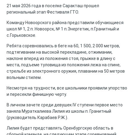
21 мая 2026 года в поселке Саракташ прошел
региональный этап Фестиваля ГТО.
Команду Новоорского района представили обучающиеся
школ № 1, 2 п. Новоорск, № 1 п.Энергетик, п.Гранитный и
с.Горьковское.
Ребята соревновались в беге на 60, 1 500, 2 000 метров,
подтягивании на высокой перекладине, отжимании,
наклоне вперед из положения стоя, прыжке в длину с
места, подъеме туловища из положения лежа на спине,
стрельбе из электронного оружия, плавании на 50 метров
вольным стилем.
Несмотря на трудности, все школьники проявили упорство
и пересекли финишную черту.
В личном зачете среди девушек IV ступени первое место
заняла Мураткалиева Лилия из школы п. Гранитный
(руководитель Карабаев Р.Ж.).
Лилия будет представлять Оренбургскую область в
сборной команде, на следующем этапе соревнований.