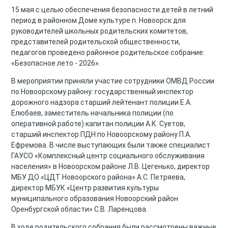
15 мая с целью обеспечения безопасности детей в летний
период в районном Доме культуре п. Новоорск для
руководителей школьных родительских комитетов,
представителей родительской общественности,
педагогов проведено районное родительское собрание:
«Безопасное лето - 2026».
В мероприятии приняли участие сотрудники ОМВД России
по Новоорскому району: государственный инспектор
дорожного надзора старший лейтенант полиции Е.А.
Елюбаев, заместитель начальника полиции (по
оперативной работе) капитан полиции А.К. Суетов,
старший инспектор ПДН по Новоорскому району П.А.
Ефремова. В числе выступающих были также специалист
ГАУСО «Комплексный центр социального обслуживания
населения» в Новоорском районе Л.В. Цегенько, директор
МБУ ДО «ЦДТ Новоорского района» А.С. Петряева,
директор МБУК «Центр развития культуры
муниципального образования Новоорский район
Оренбургской области» С.В. Ларенцова.
В ходе родительского собрания были рассмотрены важные