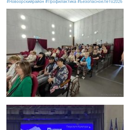
#Новоорскийрайон
#Профилактика
#БезопасноеЛето2026