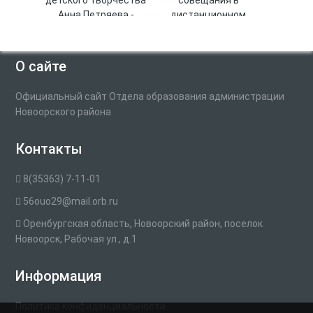
детского творчества
совещания в
Анна Петряева -
дистанционном
победитель
формате для
областного конкурса
экспертов ОГЭ - 2026
«Женщина – хозяйка
О сайте
на селе 2026»!
Официальный сайт Отдела образования администрации
Новоорского района
Контакты
8(35363) 7-11-01
56ouo29@mail.orb.ru
Оренбургская область, Новоорский район, поселок
Новоорск, Рабочая ул., д.1
Информация
Политика конфиденциальности