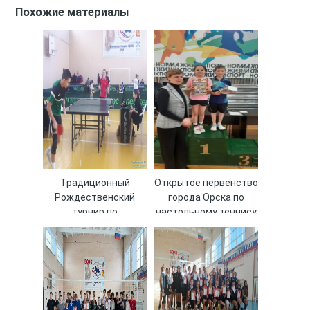
Похожие материалы
Традиционный
Открытое первенство
Рождественский
города Орска по
турнир по
настольному теннису
настольному теннису
«Сармат»
среди юношей и
девушек