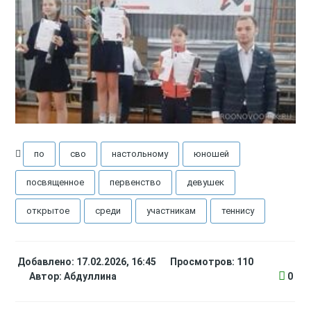
по
сво
настольному
юношей
посвященное
первенство
девушек
открытое
среди
участникам
теннису
Добавлено: 17.02.2026, 16:45
Просмотров: 110
Автор:
Абдуллина
0