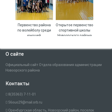
Первенство района
Открытое первенство
по волейболу среди
спортивной школы
юношей,
Новоорского района
посвящённое дню
по волейболу среди
Защитника
девушек 2011-2012
Отечества
гг.р.
О сайте
Официальный сайт Отдела образования администрации
Новоорского района
Контакты
8(35363) 7-11-01
56ouo29@mail.orb.ru
Оренбургская область, Новоорский район, поселок