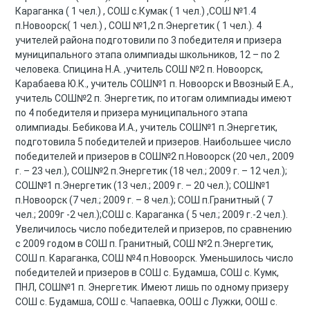
Караганка ( 1 чел.) , СОШ с.Кумак ( 1 чел.) ,СОШ №1.4
п.Новоорск( 1 чел.) , СОШ №1,2 п.Энергетик ( 1 чел.). 4
учителей района подготовили по 3 победителя и призера
муниципального этапа олимпиады школьников, 12 – по 2
человека. Спицина Н.А. ,учитель СОШ №2 п. Новоорск,
Карабаева Ю.К., учитель СОШ№1 п. Новоорск и Ввозный Е.А.,
учитель СОШ№2 п. Энергетик, по итогам олимпиады имеют
по 4 победителя и призера муниципального этапа
олимпиады. Бебикова И.А., учитель СОШ№1 п.Энергетик,
подготовила 5 победителей и призеров. Наибольшее число
победителей и призеров в СОШ№2 п.Новоорск (20 чел., 2009
г. – 23 чел.), СОШ№2 п.Энергетик (18 чел.; 2009 г. – 12 чел.);
СОШ№1 п.Энергетик (13 чел.; 2009 г. – 20 чел.); СОШ№1
п.Новоорск (7 чел.; 2009 г. – 8 чел.); СОШ п.Гранитный ( 7
чел.; 2009г -2 чел.);СОШ с. Караганка ( 5 чел.; 2009 г.-2 чел.).
Увеличилось число победителей и призеров, по сравнению
с 2009 годом в СОШ п. Гранитный, СОШ №2 п.Энергетик,
СОШ п. Караганка, СОШ №4 п.Новоорск. Уменьшилось число
победителей и призеров в СОШ с. Будамша, СОШ с. Кумк,
ПНЛ, СОШ№1 п. Энергетик. Имеют лишь по одному призеру
СОШ с. Будамша, СОШ с. Чапаевка, ООШ с Лужки, ООШ с.