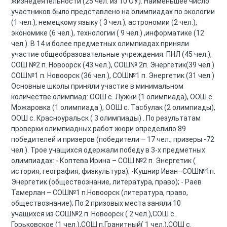
жизнедеятельности (25 чел. из 10 ОУ). Наименьшее число
участников было представлено на олимпиадах по экологии
(1 чел.), немецкому языку ( 3 чел.), астрономии (2 чел.),
экономике (6 чел.), технологии ( 9 чел.) ,информатике (12
чел.). В 14 и более предметных олимпиадах приняли
участие общеобразовательные учреждения: ПНЛ (45 чел.),
СОШ №2 п. Новоорск (43 чел.), СОШ№ 2п. Энергетик(39 чел.)
СОШ№1 п. Новоорск (36 чел.), СОШ№1 п. Энергетик (31 чел.)
Основные школы приняли участие в минимальном
количестве олимпиад: ООШ с. Лужки (1 олимпиада), ООШ с.
Можаровка (1 олимпиада ), ООШ с. Тасбулак (2 олимпиады),
ООШ с. Красноуральск ( 3 олимпиады) . По результатам
проверки олимпиадных работ жюри определило 89
победителей и призеров (победители – 17 чел.; призеры -72
чел.). Трое учащихся одержали победу в 3-х предметных
олимпиадах: - Коптева Ирина – СОШ №2 п. Энергетик (
история, география, физкультура); -Кушнир Иван–СОШ№1п.
Энергетик (обществознание, литература, право); - Раев
Тамерлан – СОШ№1 п.Новоорск (литература, право,
обществознание); По 2 призовых места заняли 10
учащихся из СОШ№2 п. Новоорск ( 2 чел.),СОШ с.
Горьковское (1 чел.),СОШ п.Гранитный( 1 чел.),СОШ с.