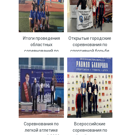
Итоги проведения
Открытые городские
областных
соревнования по
соревнований по
спортивной борьбе
легкой атлетике
«Путь к пьедесталу»
среди юношей и
среди юношей
девушек 2006-2007
годов рождения
Соревнования по
Всероссийские
легкой атлетике
соревнования по