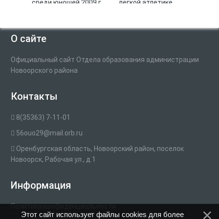
среди юношей 2009 г.
лёгкой атлетике
р. «Мемориал
среди юношей и
заслуженного
девушек
тренера России А.В.
О сайте
Шошина»
Официальный сайт Отдела образования администрации
Новоорского района
Контакты
8(35363) 7-11-01
56ouo29@mail.orb.ru
Оренбургская область, Новоорский район, поселок
Новоорск, Рабочая ул., д.1
Информация
Политика конфиденциальности
Этот сайт использует файлы cookies для более